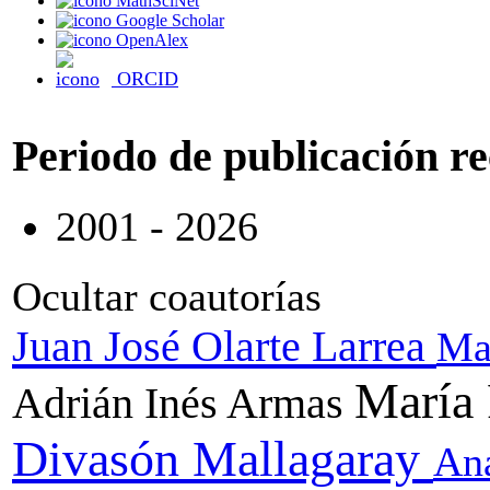
MathSciNet
Google Scholar
OpenAlex
ORCID
Periodo de publicación r
2001 - 2026
Ocultar coautorías
Juan José Olarte Larrea
Ma
María
Adrián Inés Armas
Divasón Mallagaray
An