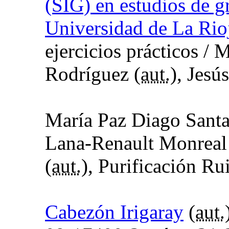
(SIG) en estudios de g
Universidad de La Rio
ejercicios prácticos
/ M
Rodríguez (
aut.
), Jesú
María Paz Diago Santa
Lana-Renault Monreal
(
aut.
), Purificación Ru
Cabezón Irigaray
(
aut.