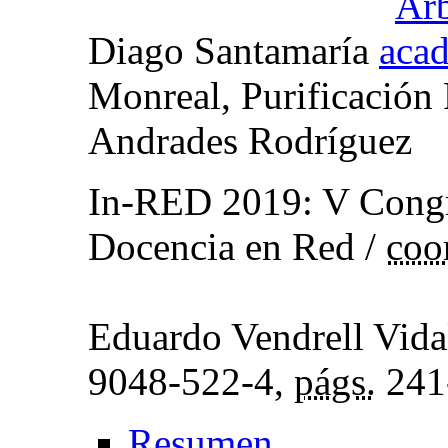
Diago Santamaría
Monreal, Purificación
Andrades Rodríguez
In-RED 2019
:
V Congr
Docencia en Red
/
coo
Eduardo Vendrell Vid
9048-522-4,
págs.
241
Resumen