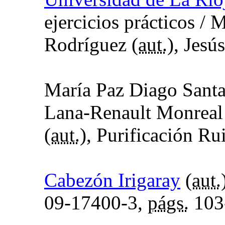
ejercicios prácticos
/ M
Rodríguez (
aut.
), Jesú
María Paz Diago Santa
Lana-Renault Monreal
(
aut.
), Purificación Ru
Cabezón Irigaray
(
aut.
09-17400-3,
págs.
103