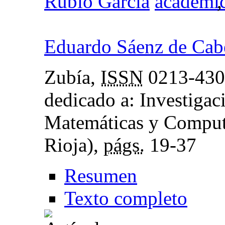
Rubio García
Eduardo Sáenz de Cabe
Zubía,
ISSN
0213-4306
dedicado a: Investigac
Matemáticas y Computa
Rioja),
págs.
19-37
Resumen
Texto completo