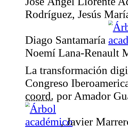
José Ángel Llorente A
Rodríguez, Jesús Marí
Diago Santamaría
Noemí Lana-Renault 
La transformación digi
Congreso Iberoamerica
coord.
por Amador Gua
, Javier Marre