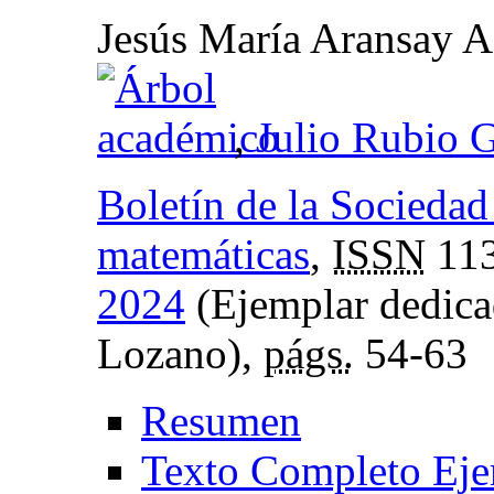
Jesús María Aransay A
,
Julio Rubio G
Boletín de la Socieda
matemáticas
,
ISSN
113
2024
(Ejemplar dedica
Lozano),
págs.
54-63
Resumen
Texto Completo Eje