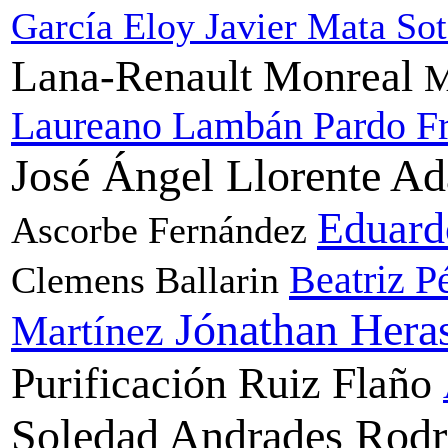
García
Eloy Javier Mata So
Lana-Renault Monreal
M
Laureano Lambán Pardo
F
José Ángel Llorente A
Eduard
Ascorbe Fernández
Beatriz P
Clemens Ballarin
Jónathan Hera
Martínez
Purificación Ruiz Flaño
Soledad Andrades Rod