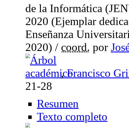
de la Informática (JE
2020 (Ejemplar dedica
Enseñanza Universitar
2020) /
coord.
por
Jos
,
Francisco Gr
21-28
Resumen
Texto completo