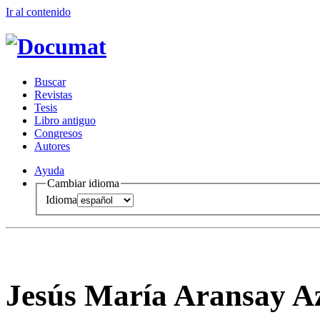
Ir al conteni
d
o
B
uscar
R
evistas
T
esis
Libr
o
antiguo
Co
n
gresos
A
u
tores
Ayuda
Cambiar idioma
Idioma
Jesús María Aransay A