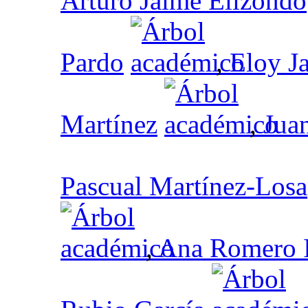
Arturo Jaime Elizondo
Pardo
,
Eloy J
Martínez
,
Juan
Pascual Martínez-Losa
,
Ana Romero 