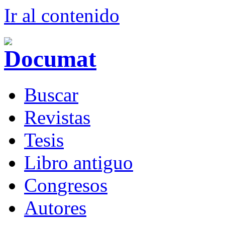
Ir al conteni
d
o
B
uscar
R
evistas
T
esis
Libr
o
antiguo
Co
n
gresos
A
u
tores