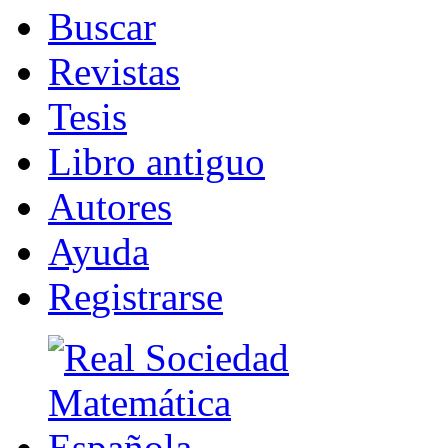
B
uscar
R
evistas
T
esis
Libr
o
antiguo
A
u
tores
Ayuda
R
e
gistrarse