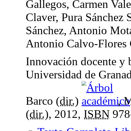
Gallegos, Carmen Valen
Claver, Pura Sánchez 
Sánchez, Antonio Mota
Antonio Calvo-Flores 
Innovación docente y b
Universidad de Granad
Barco (
dir.
)
, 
(
dir.
), 2012,
ISBN
978