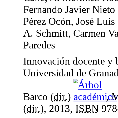
Fernando Javier Nieto 
Pérez Ocón, José Luis
A. Schmitt, Carmen Va
Paredes
Innovación docente y b
Universidad de Granad
Barco (
dir.
)
, 
(
dir.
), 2013,
ISBN
978