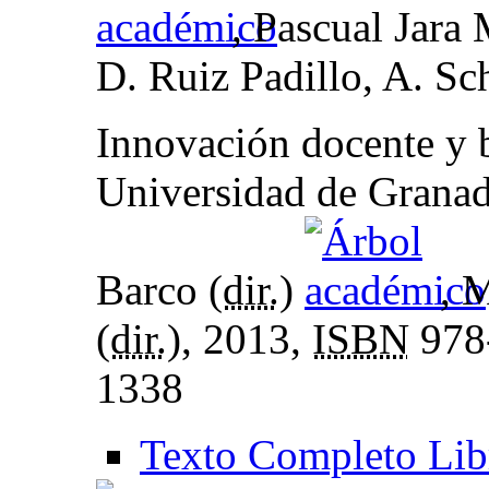
, Pascual Jara
D. Ruiz Padillo, A. Sc
Innovación docente y b
Universidad de Granad
Barco (
dir.
)
, 
(
dir.
), 2013,
ISBN
978
1338
Texto Completo Lib