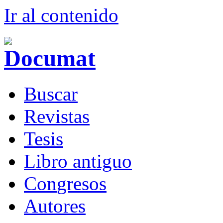
Ir al conteni
d
o
B
uscar
R
evistas
T
esis
Libr
o
antiguo
Co
n
gresos
A
u
tores