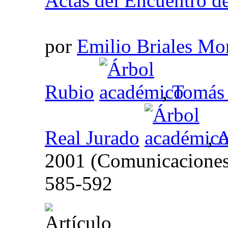
Actas del Encuentro d
por
Emilio Briales Mo
Rubio
,
Tomás
Real Jurado
,
A
2001 (Comunicacione
585-592