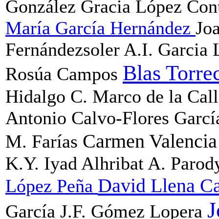
González
Gracia López Con
María García Hernández
Jo
Fernándezsoler
A.I. Garcia
Blas Torre
Rosúa Campos
Hidalgo
C. Marco de la Cal
Antonio Calvo-Flores Garc
Carmen Valenci
M. Farías
K.Y. Iyad Alhribat
A. Parod
David Llena C
López Peña
J
García
J.F. Gómez Lopera