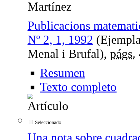
Martínez
Publicacions matemati
Nº 2, 1, 1992
(Ejempla
Menal i Brufal),
págs.
Resumen
Texto completo
Seleccionado
Una nota sobre cuadra