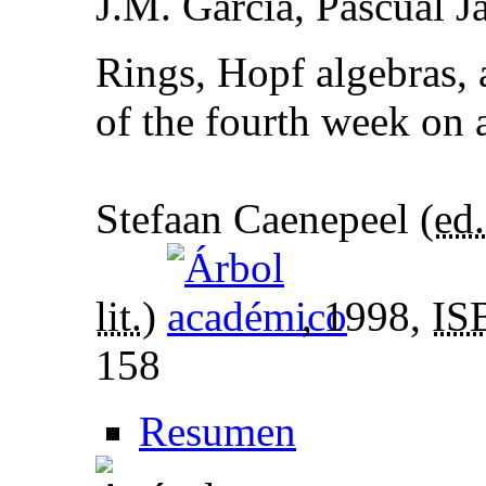
J.M. García, Pascual 
Rings, Hopf algebras,
of the fourth week on 
Stefaan Caenepeel (
ed.
lit.
)
, 1998,
IS
158
Resumen