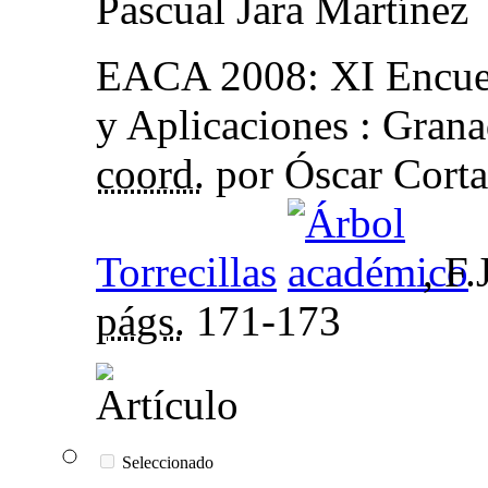
Pascual Jara Martínez
EACA 2008
:
XI Encue
y Aplicaciones : Grana
coord.
por Óscar Corta
Torrecillas
, F
págs.
171-173
Seleccionado