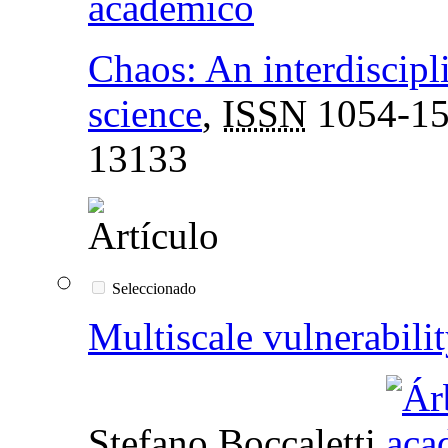
Chaos: An interdiscipl
science
,
ISSN
1054-1
13133
Seleccionado
Multiscale vulnerabili
Stefano Boccaletti