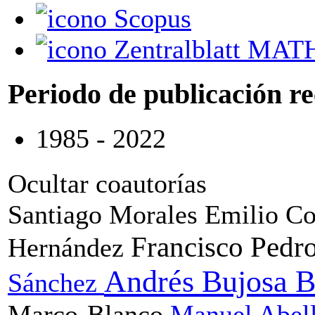
Scopus
Zentralblatt MAT
Periodo de publicación r
1985 - 2022
Ocultar coautorías
Santiago Morales
Emilio C
Francisco Pedr
Hernández
Andrés Bujosa 
Sánchez
Marco-Blanco
Manuel Abel