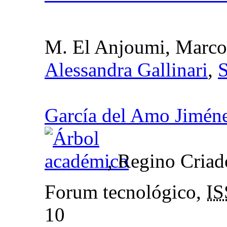
M. El Anjoumi, Marco
Alessandra Gallinari
,
S
García del Amo Jimén
, Regino Criad
Forum tecnológico,
I
10