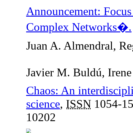
Announcement: Focus 
Complex Networks�.
Juan A. Almendral, Re
Javier M. Buldú, Iren
Chaos: An interdiscipl
science
,
ISSN
1054-1
10202