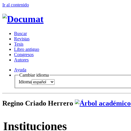
Ir al conteni
d
o
B
uscar
R
evistas
T
esis
Libr
o
antiguo
Co
n
gresos
A
u
tores
Ayuda
Cambiar idioma
Idioma
Regino Criado Herrero
Instituciones