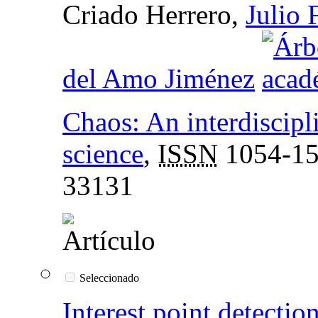
Criado Herrero,
Julio 
del Amo Jiménez
Chaos: An interdiscipl
science
,
ISSN
1054-1
33131
Seleccionado
Interest point detecti