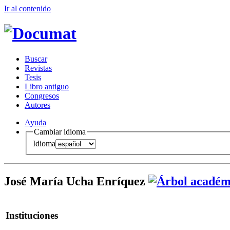
Ir al conteni
d
o
B
uscar
R
evistas
T
esis
Libr
o
antiguo
Co
n
gresos
A
u
tores
Ayuda
Cambiar idioma
Idioma
José María Ucha Enríquez
Instituciones