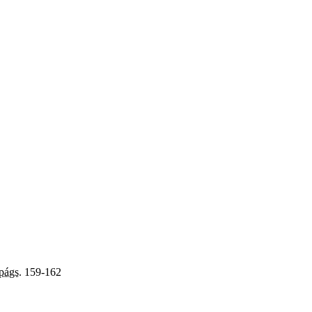
págs.
159-162