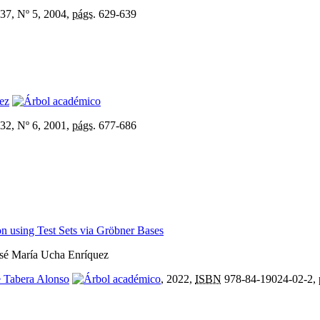
37, Nº 5, 2004,
págs.
629-639
ez
32, Nº 6, 2001,
págs.
677-686
n using Test Sets via Gröbner Bases
osé María Ucha Enríquez
e Tabera Alonso
, 2022,
ISBN
978-84-19024-02-2,