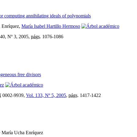
or computing annihilating ideals of polynomials
a Enríquez,
María Isabel Hartillo Hermoso
40, Nº 3, 2005,
págs.
1076-1086
eneous free divisors
ez
N
0002-9939,
Vol. 133, Nº 5, 2005
,
págs.
1417-1422
é María Ucha Enríquez