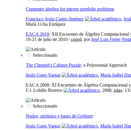
Computer algebra for integer portfolio problems
Francisco Jesús Castro Jiménez
,
Jes
María Ucha Enríquez
EACA 2010
:
XII Encuentro de Álgebra Computacional y
19-21 de julio de 2010
/
coord.
por
José Luis Freire Nista
Seleccionado
The Chemist's Cabinet Puzzle
:
a Polynomial Approach
Jesús Gago Vargas
,
María Isabel Ha
EACA 2008
:
XI Encuentro de Álgebra Computacional y A
F.J. Lobillo Borrero
, 2008,
págs.
133
Seleccionado
Nudos, módulos y bases de Gröbner
Jesús Gago Vargas
,
María Isabel Ha