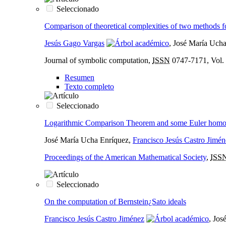
Seleccionado
Comparison of theoretical complexities of two methods f
Jesús Gago Vargas
, José María Uch
Journal of symbolic computation,
ISSN
0747-7171, Vol. 
Resumen
Texto completo
Seleccionado
Logarithmic Comparison Theorem and some Euler homog
José María Ucha Enríquez,
Francisco Jesús Castro Jimén
Proceedings of the American Mathematical Society
,
ISS
Seleccionado
On the computation of Bernstein¿Sato ideals
Francisco Jesús Castro Jiménez
, Jos