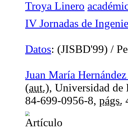
Troya Linero
IV Jornadas de Ingenie
Datos
:
(JISBD'99)
/ Pe
Juan María Hernández
(
aut.
), Universidad de
84-699-0956-8,
págs.