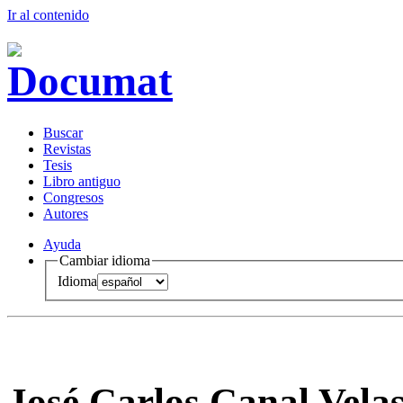
Ir al conteni
d
o
B
uscar
R
evistas
T
esis
Libr
o
antiguo
Co
n
gresos
A
u
tores
Ayuda
Cambiar idioma
Idioma
José Carlos Canal Vela