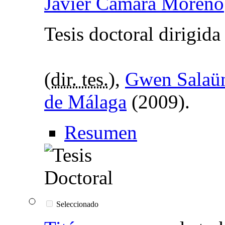
Javier Camara Moreno
Tesis doctoral dirigid
(
dir. tes.
),
Gwen Salaü
de Málaga
(2009).
Resumen
Seleccionado