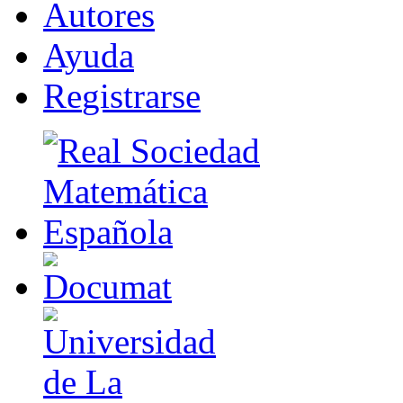
A
u
tores
Ayuda
R
e
gistrarse