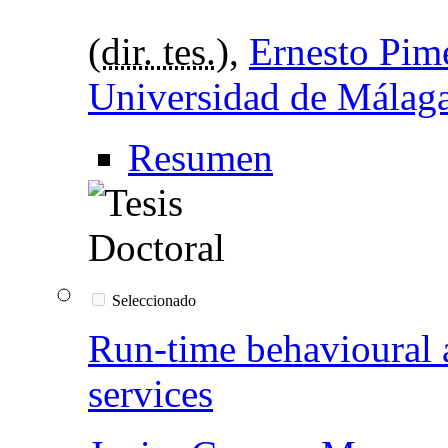
(
dir. tes.
),
Ernesto Pim
Universidad de Málag
Resumen
Seleccionado
Run-time behavioural 
services