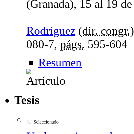
(Granada), 15 al 19 de
Rodríguez
(
dir. congr.
080-7,
págs.
595-604
Resumen
Tesis
Seleccionado