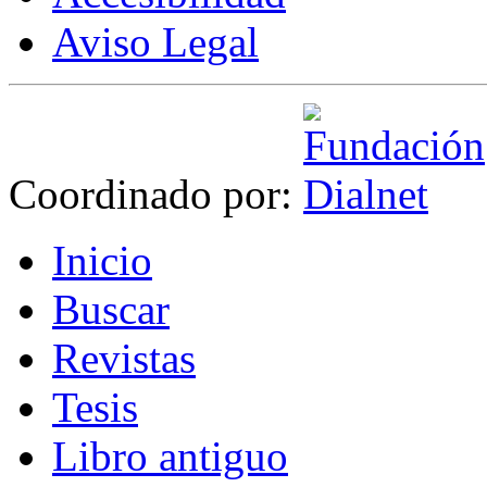
Aviso Legal
Coordinado por:
I
nicio
B
uscar
R
evistas
T
esis
Libr
o
antiguo