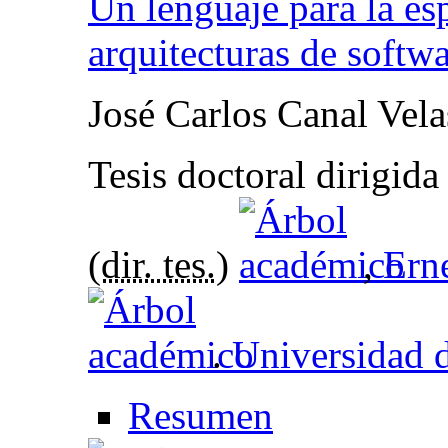
Un lenguaje para la es
arquitecturas de softw
José Carlos Canal Vel
Tesis doctoral dirigid
(
dir. tes.
)
,
Ern
.
Universidad 
Resumen