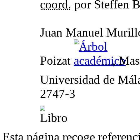
coord.
por Steffen B
Juan Manuel Muril
Poizat
, Mas
Universidad de Má
2747-3
Esta página recoge referenci