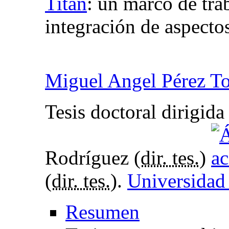
Titán
:
un marco de trab
integración de aspecto
Miguel Angel Pérez T
Tesis doctoral dirigid
Rodríguez (
dir. tes.
)
(
dir. tes.
).
Universidad
Resumen