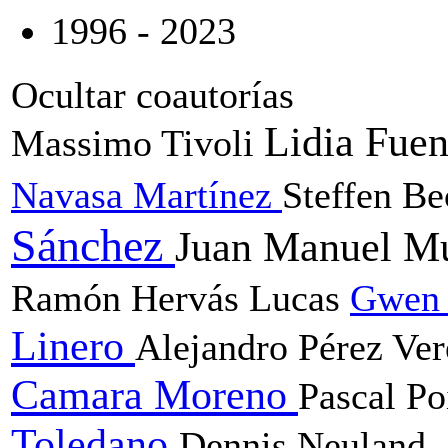
1996 - 2023
Ocultar coautorías
Lidia Fue
Massimo Tivoli
Navasa Martínez
Steffen B
Sánchez
Juan Manuel Mu
Ramón Hervás Lucas
Gwen 
Linero
Alejandro Pérez Ve
Camara Moreno
Pascal Po
Toledano
Dennis Neuland