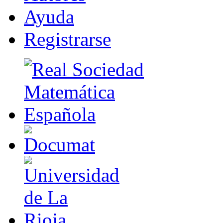
Ayuda
R
e
gistrarse