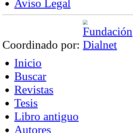
Aviso Legal
Coordinado por:
I
nicio
B
uscar
R
evistas
T
esis
Libr
o
antiguo
A
u
tores