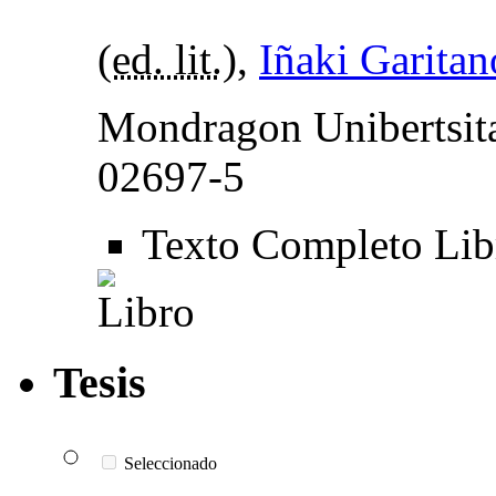
(
ed. lit.
),
Iñaki Garitan
Mondragon Unibertsit
02697-5
Texto Completo Li
Tesis
Seleccionado