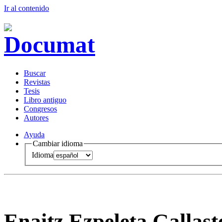
Ir al conteni
d
o
B
uscar
R
evistas
T
esis
Libr
o
antiguo
Co
n
gresos
A
u
tores
Ayuda
Cambiar idioma
Idioma
Enaitz Ezpeleta Gallas