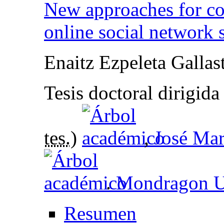
New approaches for co
online social network 
Enaitz Ezpeleta Gallas
Tesis doctoral dirigid
tes.
)
,
José Ma
.
Mondragon Un
Resumen