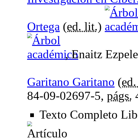
Ortega
(
ed. lit.
)
, Enaitz Ezpele
Garitano Garitano
(
ed. 
84-09-02697-5,
págs.
Texto Completo Li