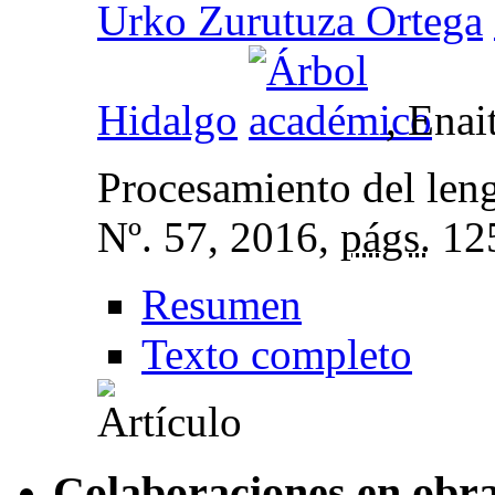
Urko Zurutuza Ortega
Hidalgo
, Enai
Procesamiento del leng
Nº. 57, 2016,
págs.
12
Resumen
Texto completo
Colaboraciones en obra