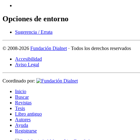
Opciones de entorno
Sugerencia / Errata
©
2008-2026
Fundación Dialnet
· Todos los derechos reservados
Accesibilidad
Aviso Legal
Coordinado por:
I
nicio
B
uscar
R
evistas
T
esis
Libr
o
antiguo
A
u
tores
Ayuda
R
e
gistrarse