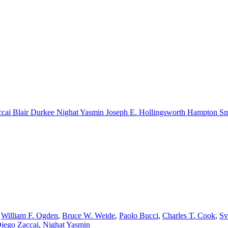
ccai
Blair Durkee
Nighat Yasmin
Joseph E. Hollingsworth
Hampton Sm
,
William F. Ogden
,
Bruce W. Weide
,
Paolo Bucci
,
Charles T. Cook
,
Sv
iego Zaccai
,
Nighat Yasmin