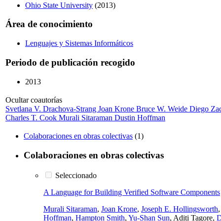
Ohio State University
(2013)
Área de conocimiento
Lenguajes y Sistemas Informáticos
Periodo de publicación recogido
2013
Ocultar coautorías
Svetlana V. Drachova-Strang
Joan Krone
Bruce W. Weide
Diego Za
Charles T. Cook
Murali Sitaraman
Dustin Hoffman
Colaboraciones en obras colectivas
(1)
Colaboraciones en obras colectivas
Seleccionado
A Language for Building Verified Software Components
Murali Sitaraman
,
Joan Krone
,
Joseph E. Hollingsworth
Hoffman
,
Hampton Smith
,
Yu-Shan Sun
, Aditi Tagore,
D