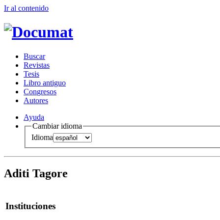
Ir al conteni
d
o
B
uscar
R
evistas
T
esis
Libr
o
antiguo
Co
n
gresos
A
u
tores
Ayuda
Cambiar idioma
Idioma
Aditi Tagore
Instituciones