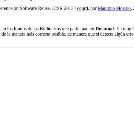
nference on Software Reuse, ICSR 2013
/
coord.
por
Maurizio Morisio
,
s en los fondos de las Bibliotecas que participan en
Documat
. En ningú
 de la manera más correcta posible, de manera que si detecta algún erro