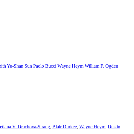
ith
Yu-Shan Sun
Paolo Bucci
Wayne Heym
William F. Ogden
etlana V. Drachova-Strang
,
Blair Durkee
,
Wayne Heym
,
Dustin