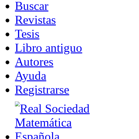
B
uscar
R
evistas
T
esis
Libr
o
antiguo
A
u
tores
Ayuda
R
e
gistrarse