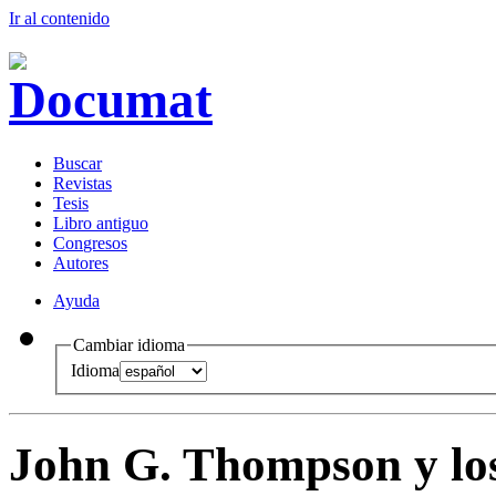
Ir al conteni
d
o
B
uscar
R
evistas
T
esis
Libr
o
antiguo
Co
n
gresos
A
u
tores
Ayuda
Cambiar idioma
Idioma
John G. Thompson y los