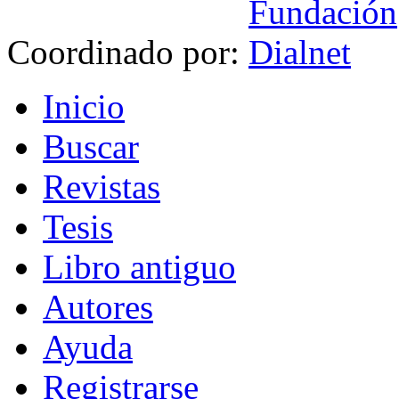
Coordinado por:
I
nicio
B
uscar
R
evistas
T
esis
Libr
o
antiguo
A
u
tores
Ayuda
R
e
gistrarse