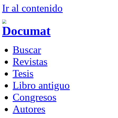
Ir al conteni
d
o
B
uscar
R
evistas
T
esis
Libr
o
antiguo
Co
n
gresos
A
u
tores