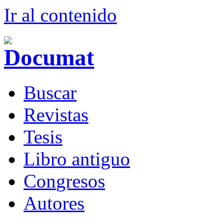
Ir al conteni
d
o
B
uscar
R
evistas
T
esis
Libr
o
antiguo
Co
n
gresos
A
u
tores