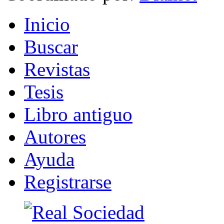
I
nicio
B
uscar
R
evistas
T
esis
Libr
o
antiguo
A
u
tores
Ayuda
R
e
gistrarse