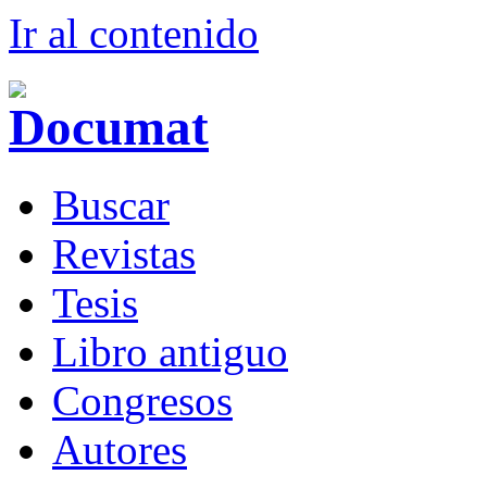
Ir al conteni
d
o
B
uscar
R
evistas
T
esis
Libr
o
antiguo
Co
n
gresos
A
u
tores