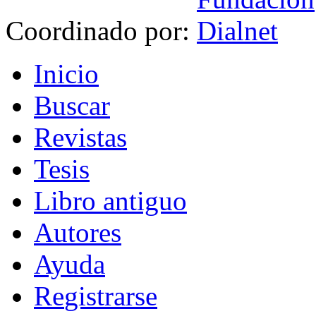
Coordinado por:
I
nicio
B
uscar
R
evistas
T
esis
Libr
o
antiguo
A
u
tores
Ayuda
R
e
gistrarse