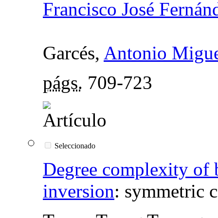
Francisco José Fernán
Garcés,
Antonio Miguel
págs.
709-723
Seleccionado
Degree complexity of b
inversion
:
symmetric c