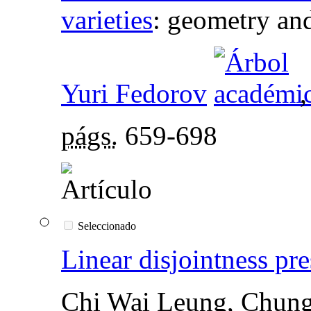
varieties
:
geometry and
Yuri Fedorov
págs.
659-698
Seleccionado
Linear disjointness pr
Chi Wai Leung, Chun