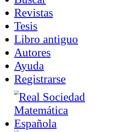
R
evistas
T
esis
Libr
o
antiguo
A
u
tores
Ayuda
R
e
gistrarse