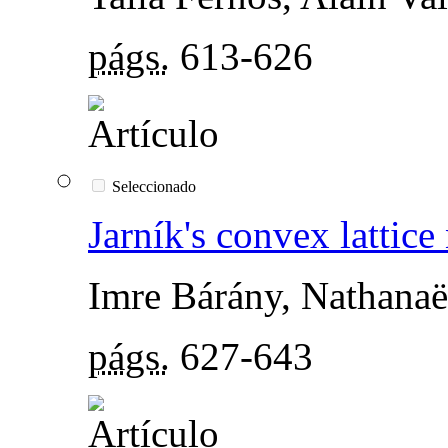
págs.
613-626
Seleccionado
Jarník's convex lattic
Imre Bárány, Nathanaë
págs.
627-643