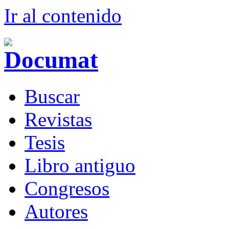
Ir al conteni
d
o
B
uscar
R
evistas
T
esis
Libr
o
antiguo
Co
n
gresos
A
u
tores