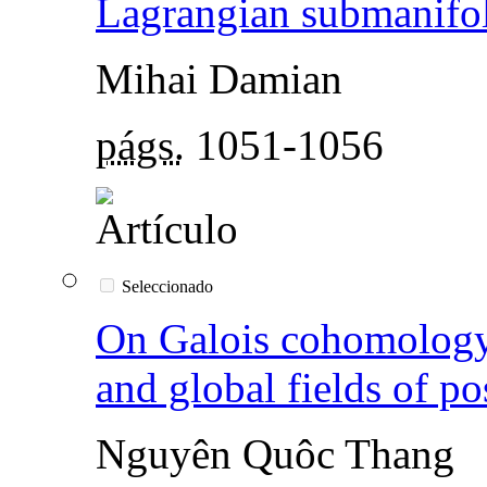
Lagrangian submanifo
Mihai Damian
págs.
1051-1056
Seleccionado
On Galois cohomology 
and global fields of pos
Nguyên Quôc Thang