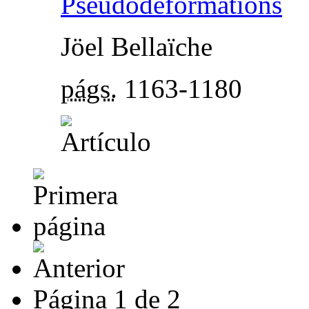
Pseudodeformations
Jöel Bellaïche
págs.
1163-1180
Página
1
de
2