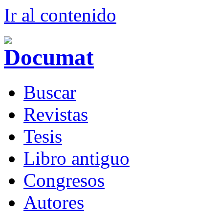
Ir al conteni
d
o
B
uscar
R
evistas
T
esis
Libr
o
antiguo
Co
n
gresos
A
u
tores