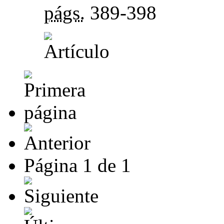
págs.
389-398
Página
1
de
1