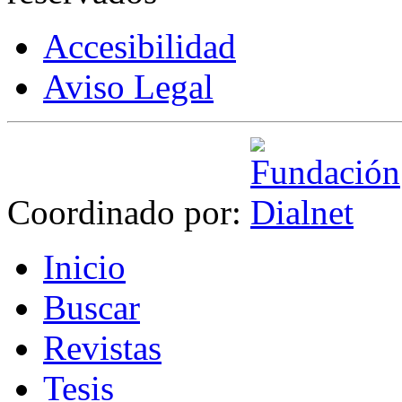
Accesibilidad
Aviso Legal
Coordinado por:
I
nicio
B
uscar
R
evistas
T
esis