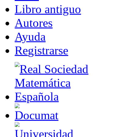
Libr
o
antiguo
A
u
tores
Ayuda
R
e
gistrarse